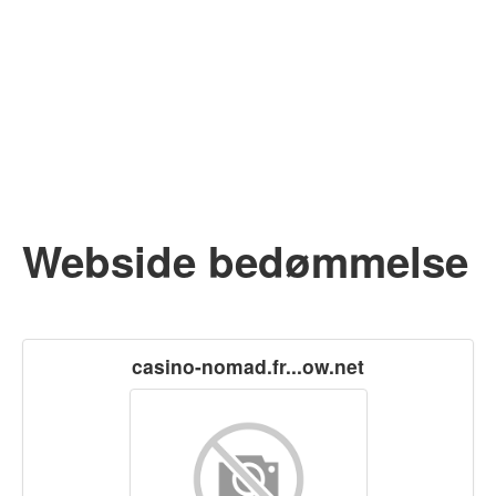
Webside bedømmelse
casino-nomad.fr...ow.net