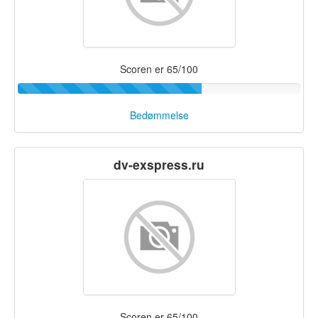
Scoren er 65/100
Bedømmelse
dv-exspress.ru
Scoren er 65/100