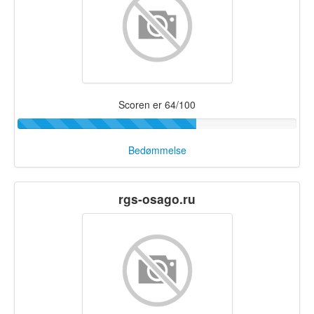
Scoren er 64/100
Bedømmelse
rgs-osago.ru