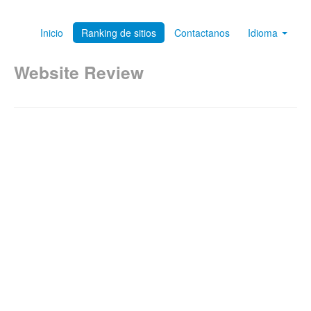
Inicio
Ranking de sitios
Contactanos
Idioma
Website Review