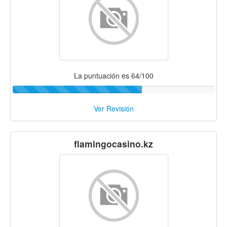
La puntuación es 64/100
Ver Revisión
flamingocasino.kz