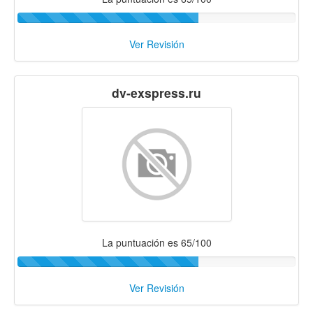
Ver Revisión
dv-exspress.ru
La puntuación es 65/100
Ver Revisión