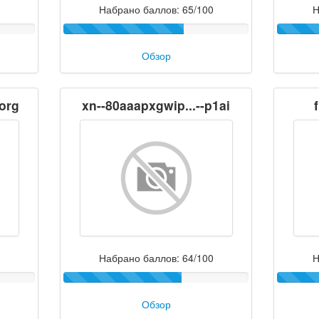
Набрано баллов: 65/100
Н
Обзор
org
xn--80aaapxgwip...--p1ai
Набрано баллов: 64/100
Н
Обзор