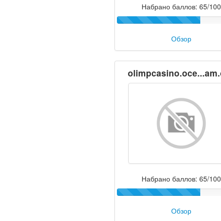
Набрано баллов: 65/100
Обзор
olimpcasino.oce...am.
Набрано баллов: 65/100
Обзор