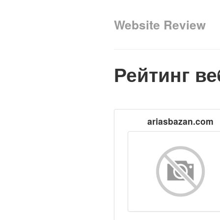
Website Review
Рейтинг ве
ariasbazan.com