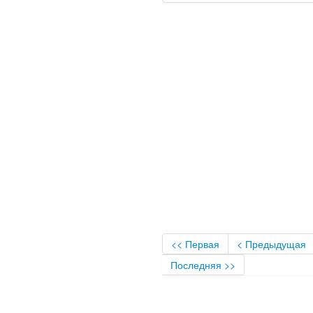
<< Первая
< Предыдущая
Последняя >>