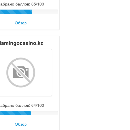
абрано баллов: 65/100
Обзор
flamingocasino.kz
абрано баллов: 64/100
Обзор