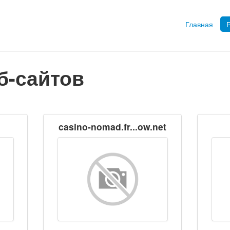
Главная
б-сайтов
casino-nomad.fr...ow.net