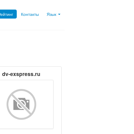
Рейтинг
Контакты
Язык
dv-exspress.ru