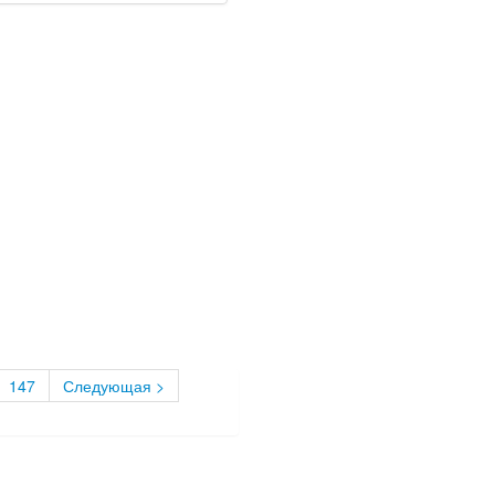
147
Следующая >