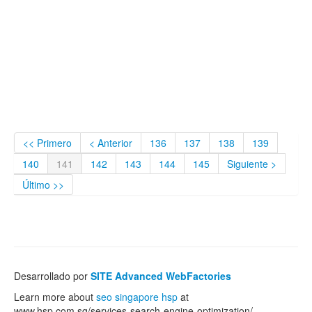
<< Primero
< Anterior
136
137
138
139
140
141
142
143
144
145
Siguiente >
Último >>
Desarrollado por
SITE Advanced WebFactories
Learn more about
seo singapore hsp
at
www.hsp.com.sg/services-search-engine-optimization/