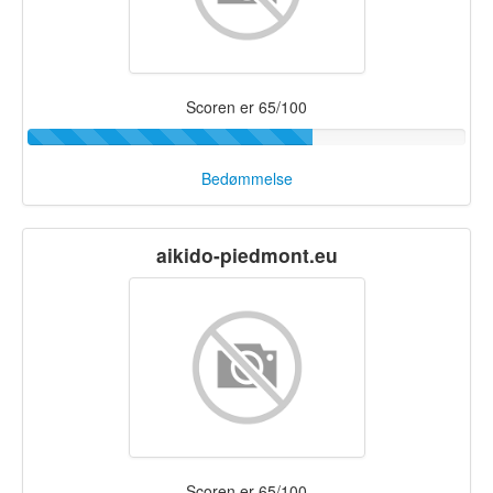
Scoren er 65/100
Bedømmelse
aikido-piedmont.eu
Scoren er 65/100