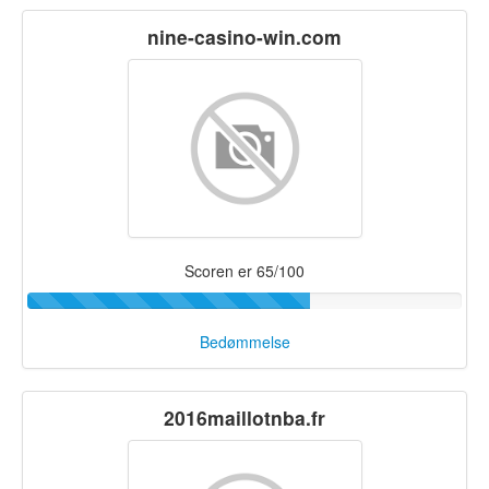
nine-casino-win.com
Scoren er 65/100
Bedømmelse
2016maillotnba.fr