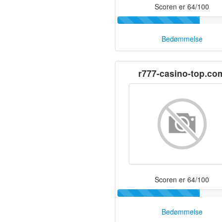
Scoren er 64/100
Bedømmelse
r777-casino-top.co
Scoren er 64/100
Bedømmelse