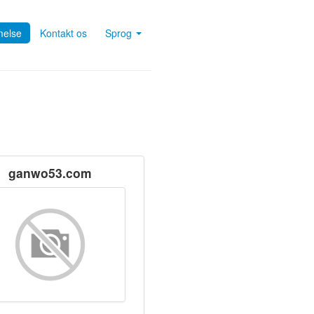
else
Kontakt os
Sprog
ganwo53.com