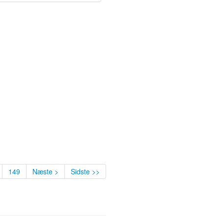
149
Næste >
Sidste >>