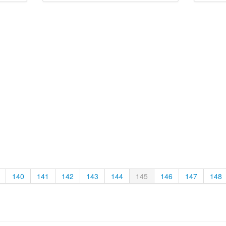
140
141
142
143
144
145
146
147
148