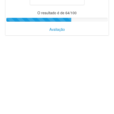
O resultado é de 64/100
Avaliação