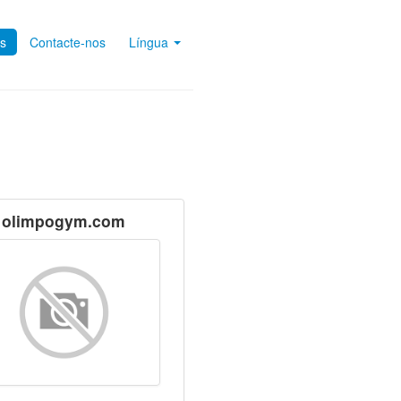
es
Contacte-nos
Língua
olimpogym.com