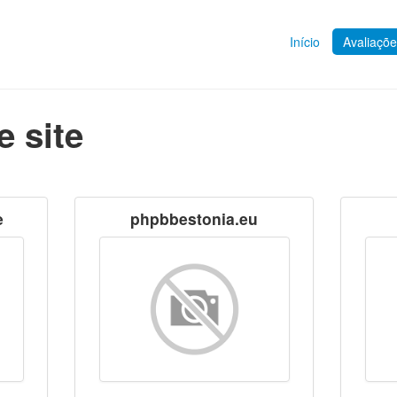
Início
Avaliaçõ
e site
e
phpbbestonia.eu