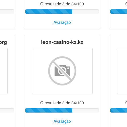
O resultado é de 64/100
Avaliação
org
leon-casino-kz.kz
O resultado é de 64/100
Avaliação