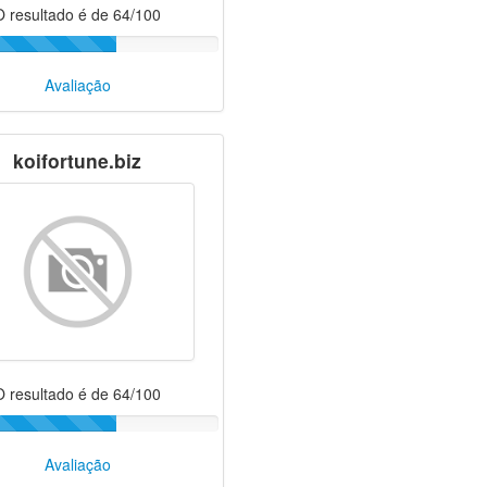
O resultado é de 64/100
Avaliação
koifortune.biz
O resultado é de 64/100
Avaliação