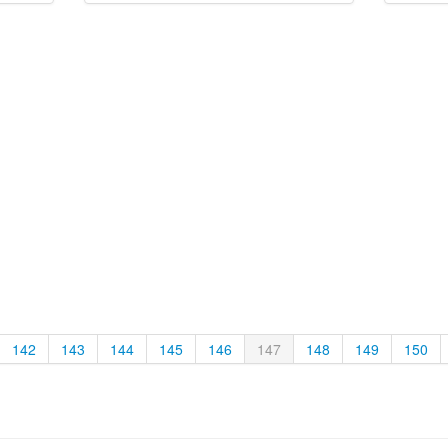
142
143
144
145
146
147
148
149
150