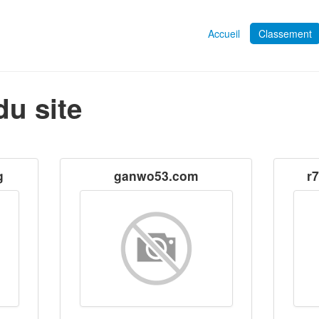
Accueil
Classement
du site
g
ganwo53.com
r