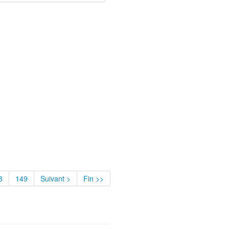
8
149
Suivant >
Fin >>