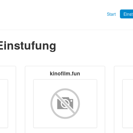
Start
Eins
Einstufung
kinofilm.fun