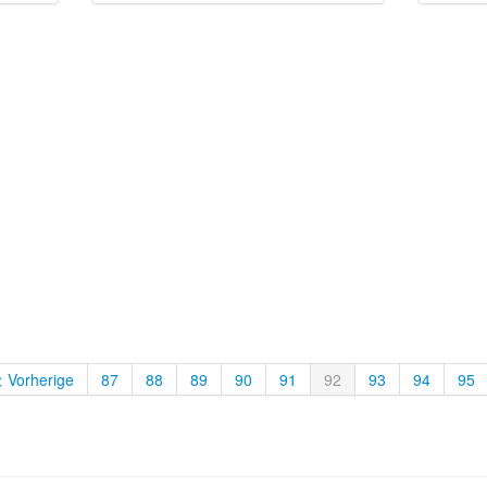
< Vorherige
87
88
89
90
91
92
93
94
95