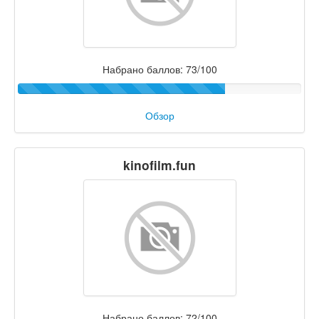
Набрано баллов: 73/100
Обзор
kinofilm.fun
Набрано баллов: 72/100