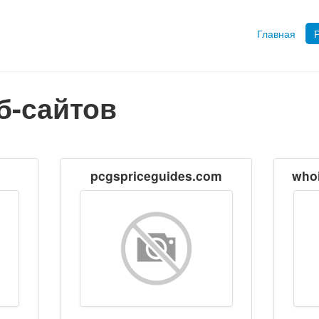
Главная
б-сайтов
pcgspriceguides.com
whoi