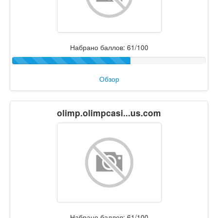
Набрано баллов: 61/100
Обзор
olimp.olimpcasi...us.com
Набрано баллов: 61/100