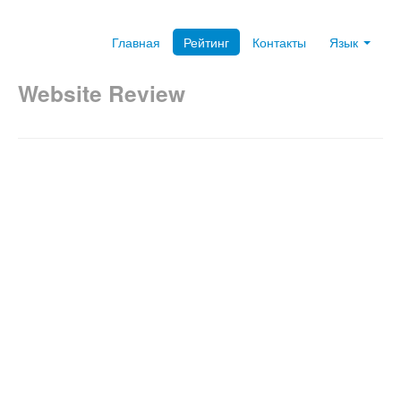
Главная
Рейтинг
Контакты
Язык
Website Review