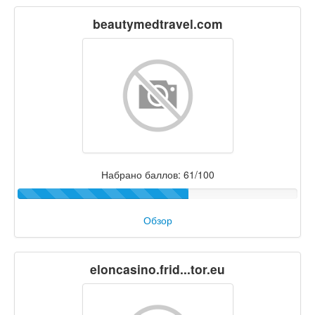
beautymedtravel.com
Набрано баллов: 61/100
Обзор
eloncasino.frid...tor.eu