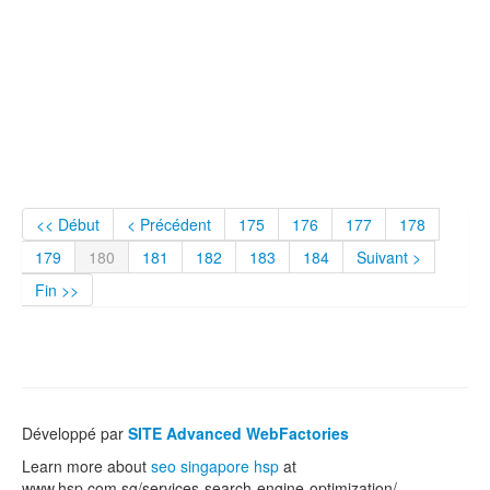
<< Début
< Précédent
175
176
177
178
179
180
181
182
183
184
Suivant >
Fin >>
Développé par
SITE Advanced WebFactories
Learn more about
seo singapore hsp
at
www.hsp.com.sg/services-search-engine-optimization/