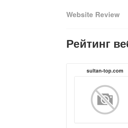
Website Review
Рейтинг ве
sultan-top.com