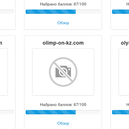
Набрано баллов: 67/100
Н
Обзор
m
olimp-on-kz.com
oly
Набрано баллов: 67/100
Н
Обзор