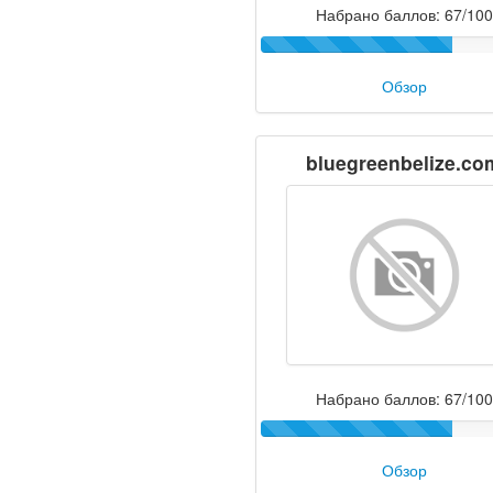
Набрано баллов: 67/100
Обзор
bluegreenbelize.co
Набрано баллов: 67/100
Обзор