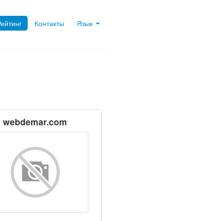
Рейтинг
Контакты
Язык
webdemar.com