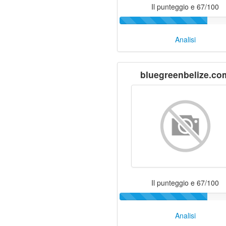
Il punteggio e 67/100
Analisi
bluegreenbelize.co
Il punteggio e 67/100
Analisi