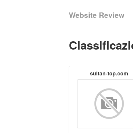
Website Review
Classificaz
sultan-top.com