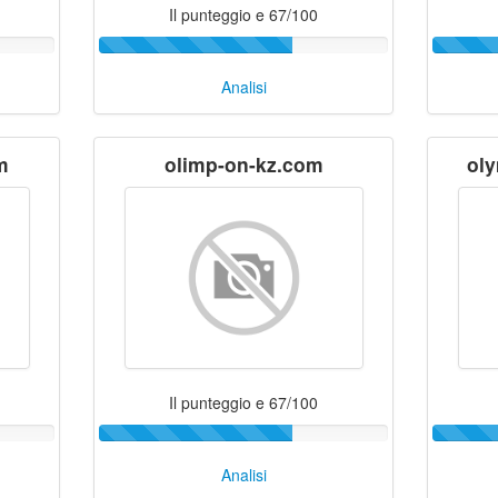
Il punteggio e 67/100
Analisi
m
olimp-on-kz.com
oly
Il punteggio e 67/100
Analisi