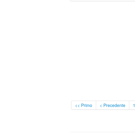
<< Primo
< Precedente