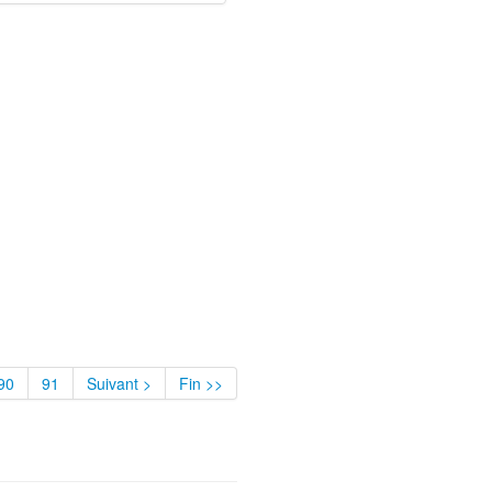
90
91
Suivant >
Fin >>