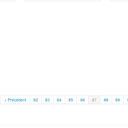
< Précédent
82
83
84
85
86
87
88
89