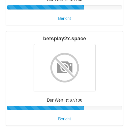
Bericht
betsplay2x.space
Der Wert ist 67/100
Bericht