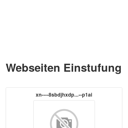
Webseiten Einstufung
xn----8sbdjhxdp...--p1ai