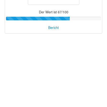
Der Wert ist 67/100
Bericht