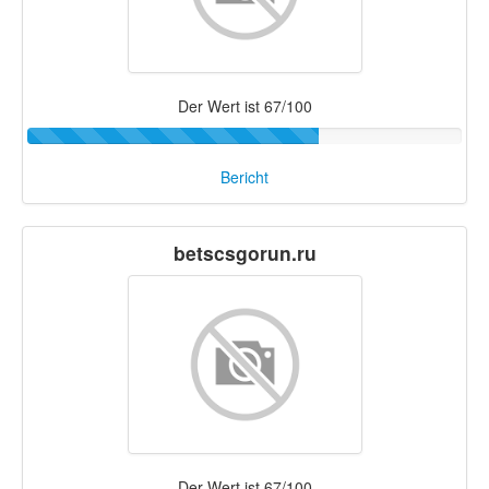
Der Wert ist 67/100
Bericht
betscsgorun.ru
Der Wert ist 67/100