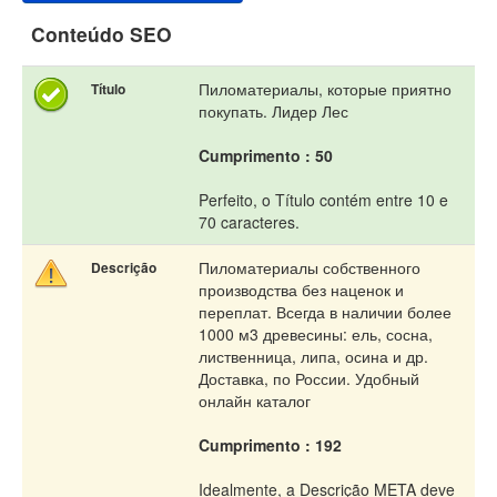
Conteúdo SEO
Пиломатериалы, которые приятно
Título
покупать. Лидер Лес
Cumprimento : 50
Perfeito, o Título contém entre 10 e
70 caracteres.
Пиломатериалы собственного
Descrição
производства без наценок и
переплат. Всегда в наличии более
1000 м3 древесины: ель, сосна,
лиственница, липа, осина и др.
Доставка, по России. Удобный
онлайн каталог
Cumprimento : 192
Idealmente, a Descrição META deve