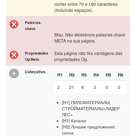
conter entre 70 e 160 caracteres
(incluíndo espaços).
Palavras-
chave
Mau. Não detetámos palavras-chave
META na sua página.
Esta página não tira vantagens das
Propriedades
propriedades Og.
Og Meta
Cabeçalhos
H1
H2
H3
H4
H5
H6
2
21
8
3
0
0
[H1] ПИЛОМАТЕРИАЛЫ,
СТРОЙМАТЕРИАЛЫ«ЛИДЕР
ЛЕС»
[H1] Каталог
[H2] Лучшие предложения:
сосна