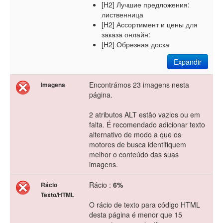
[H2] Лучшие предложения:
лиственница
[H2] Ассортимент и цены для
заказа онлайн:
[H2] Обрезная доска
Expandir
Encontrámos 23 imagens nesta
Imagens
página.
2 atributos ALT estão vazios ou em
falta. É recomendado adicionar texto
alternativo de modo a que os
motores de busca identifiquem
melhor o conteúdo das suas
imagens.
Rácio :
6%
Rácio
Texto/HTML
O rácio de texto para código HTML
desta página é menor que 15