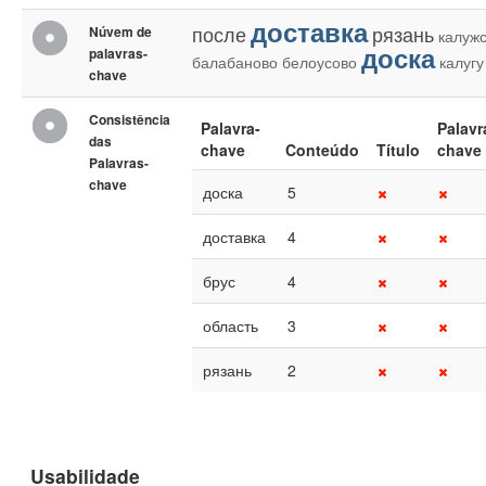
доставка
после
рязань
Núvem de
калуж
доска
palavras-
балабаново
белоусово
калугу
chave
Consistência
Palavra-
Palavr
das
chave
Conteúdo
Título
chave
Palavras-
chave
доска
5
доставка
4
брус
4
область
3
рязань
2
Usabilidade