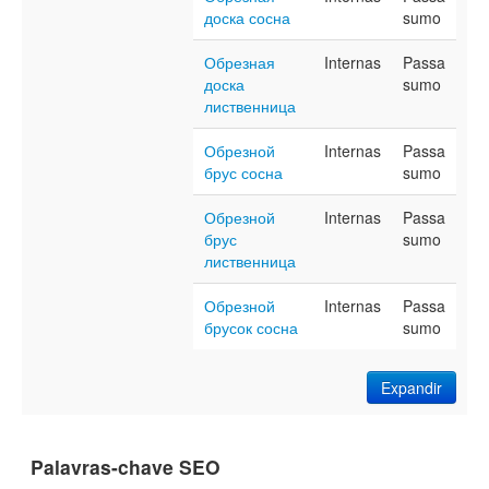
доска сосна
sumo
Обрезная
Internas
Passa
доска
sumo
лиственница
Обрезной
Internas
Passa
брус сосна
sumo
Обрезной
Internas
Passa
брус
sumo
лиственница
Обрезной
Internas
Passa
брусок сосна
sumo
Expandir
Palavras-chave SEO