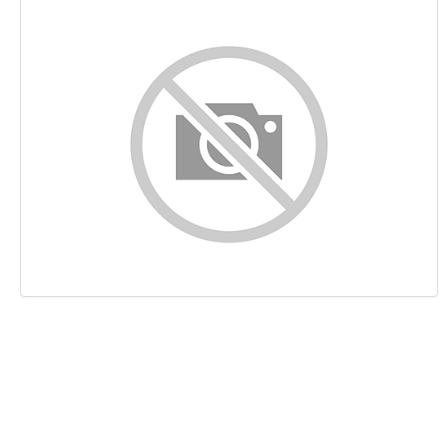
Conteúdo
Ligações
Palavras-chave
Usabilidade
Documento
Dispositivos Móveis
Otimização
PageSpeed Insights