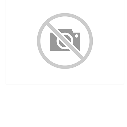
Contenido
Enlaces
Palabras Claves (Keywords)
Usabilidad
Documento
Movil
Optimización
PageSpeed Insights