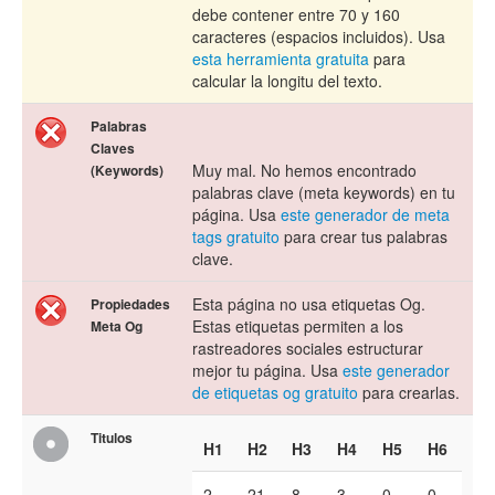
debe contener entre 70 y 160
caracteres (espacios incluidos). Usa
esta herramienta gratuita
para
calcular la longitu del texto.
Palabras
Claves
Muy mal. No hemos encontrado
(Keywords)
palabras clave (meta keywords) en tu
página. Usa
este generador de meta
tags gratuito
para crear tus palabras
clave.
Esta página no usa etiquetas Og.
Propiedades
Estas etiquetas permiten a los
Meta Og
rastreadores sociales estructurar
mejor tu página. Usa
este generador
de etiquetas og gratuito
para crearlas.
Titulos
H1
H2
H3
H4
H5
H6
2
21
8
3
0
0