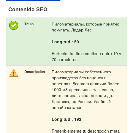
Contenido SEO
Пиломатериалы, которые приятно
Título
покупать. Лидер Лес
Longitud : 50
Perfecto, tu título contiene entre 10 y
70 caracteres.
Пиломатериалы собственного
Descripción
производства без наценок и
переплат. Всегда в наличии более
1000 м3 древесины: ель, сосна,
лиственница, липа, осина и др.
Доставка, по России. Удобный
онлайн каталог
Longitud : 192
Preferiblemente tu descripción meta