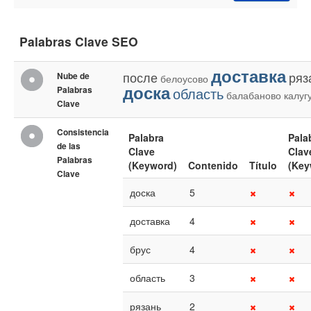
Palabras Clave SEO
доставка
после
ряз
Nube de
белоусово
доска
Palabras
область
балабаново
калуг
Clave
Consistencia
Palabra
Pala
de las
Clave
Clav
Palabras
(Keyword)
Contenido
Título
(Key
Clave
доска
5
доставка
4
брус
4
область
3
рязань
2