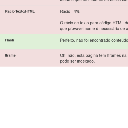
Rácio :
4%
Rácio Texto/HTML
O rácio de texto para código HTML de
que provavelmente é necessário de a
Perfeito, não foi encontrado conteúd
Flash
Oh, não, esta página tem Iframes na 
Iframe
pode ser indexado.