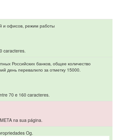
й и офисов, режим работы
70 caracteres.
упных Российских банков, общее количество
ий день перевалило за отметку 15000.
ntre 70 e 160 caracteres.
 META na sua página.
 propriedades Og.