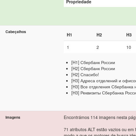
Propriedade
Cabeçalhos
H1
H2
H3
1
2
10
[H1] Сбербанк России
[H2] Сбербанк России
[H2] Спасибо!
[H3] Адреса отделений и офисо
[H3] Все отделения Сбербанка 
[H3] Реквизиты Сбербанка Росс
Encontrámos 114 imagens nesta pág
Imagens
71 atributos ALT estão vazios ou em f
modo a que os motores de busca ide