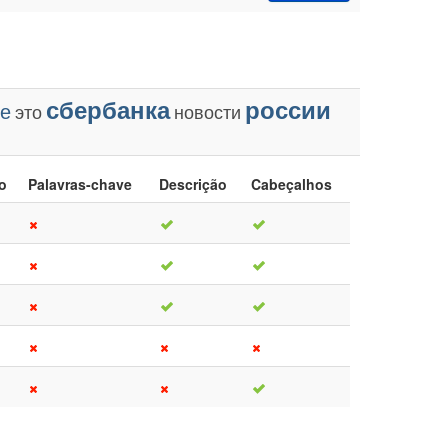
сбербанка
россии
се
это
новости
lo
Palavras-chave
Descrição
Cabeçalhos