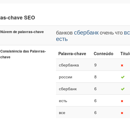
ras-chave SEO
сбербанк
в
банков
очень
что
Núvem de palavras-chave
есть
Consistência das Palavras-
Palavra-chave
Conteúdo
Títu
chave
сбербанка
9
россии
8
сбербанк
6
есть
6
все
6