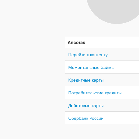
Âncoras
Перейти к контенту
Моментальные Займы
Кредитные карты
Потребительские кредиты
Дебетовые карты
Сбербанк России