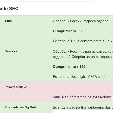
údo SEO
Сбербанк России: Адреса отделени
Título
Cumprimento : 56
Perfeito, o Título contém entre 10 e 
Сбербанк России один из самых кр
Descrição
отделений Сбербанка на сегодняшн
Cumprimento : 142
Perfeito, a Descrição META contém e
Palavras-chave
Mau. Não detetámos palavras-chave
Boa! Esta página tira vantagens das
Propriedades Og Meta