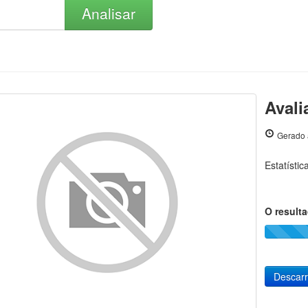
Analisar
Avali
Gerado 
Estatísti
O result
Descar