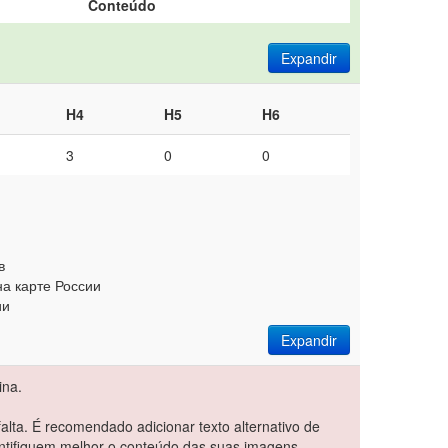
Conteúdo
Expandir
H4
H5
H6
3
0
0
в
на карте России
ии
Expandir
ina.
alta. É recomendado adicionar texto alternativo de
ntifiquem melhor o conteúdo das suas imagens.