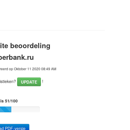
te beoordeling
berbank.ru
eerd op Oktober 11 2020 08:49 AM
istieken?
!
UPDATE
is 51/100
ad PDF-versie