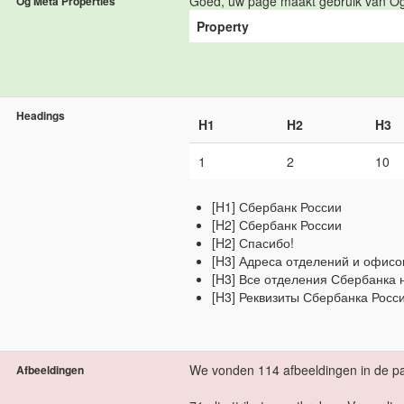
Goed, uw page maakt gebruik van Og
Og Meta Properties
Property
Headings
H1
H2
H3
1
2
10
[H1] Сбербанк России
[H2] Сбербанк России
[H2] Спасибо!
[H3] Адреса отделений и офисо
[H3] Все отделения Сбербанка 
[H3] Реквизиты Сбербанка Росс
We vonden 114 afbeeldingen in de pa
Afbeeldingen