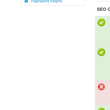
PageSpeed Insights
SEO C