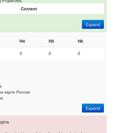
 Properties.
Content
Expand
H4
H5
H6
3
0
0
в
на карте России
ии
Expand
gina.