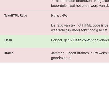
71 alt attributen ontbreken. Voeg alt
beoordelen wat het onderwerp van de
Ratio :
4%
Text/HTML Ratio
De ratio van text tot HTML code is be
waarschijnlijk meer tekst nodig heeft.
Perfect, geen Flash content gevonden
Flash
Jammer, u heeft Iframes in uw websit
Iframe
geïndexeerd.