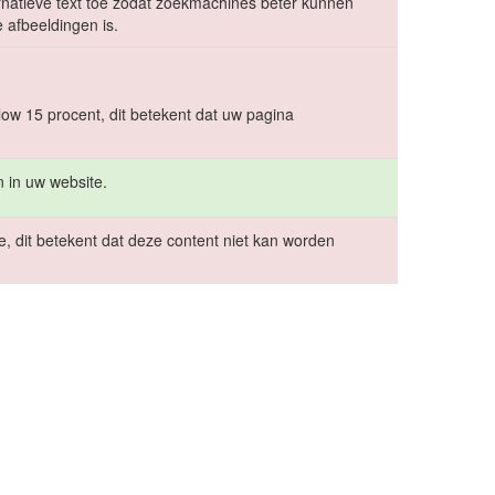
ernatieve text toe zodat zoekmachines beter kunnen
 afbeeldingen is.
low 15 procent, dit betekent dat uw pagina
 in uw website.
e, dit betekent dat deze content niet kan worden