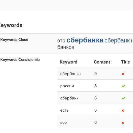
Keywords
сбербанка
сбербанк
это
Keywords Cloud
банков
Keywords Consistentie
Keyword
Content
Title
сбербанка
9
россии
8
сбербанк
6
есть
6
все
6