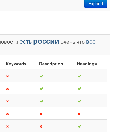
Expand
россии
есть
все
новости
очень
что
Keywords
Description
Headings