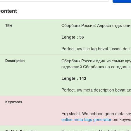
ontent
Сбербанк России: Адреса отделени
Title
Lengte : 56
Perfect, uw title tag bevat tussen de 
Сбербанк России один из самых кр
Description
отделений Сбербанка на сегодняшн
Lengte : 142
Perfect, uw meta description bevat t
Keywords
Erg slecht. We hebben geen meta ke
online meta tags generator
om keywor