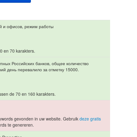
й и офисов, режим работы
10 en 70 karakters.
упных Российских банков, общее количество
ий день перевалило за отметку 15000.
ussen de 70 en 160 karakters.
ywords gevonden in uw website. Gebruik
deze gratis
ds te genereren.