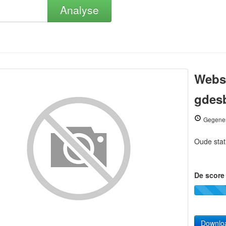
Analyse
Websi
gdes
Gegener
Oude stat
De score 
Downlo