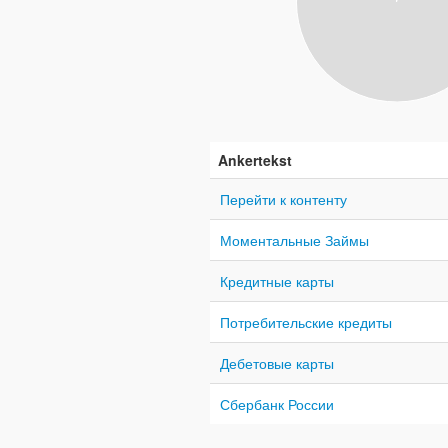
Ankertekst
Перейти к контенту
Моментальные Займы
Кредитные карты
Потребительские кредиты
Дебетовые карты
Сбербанк России