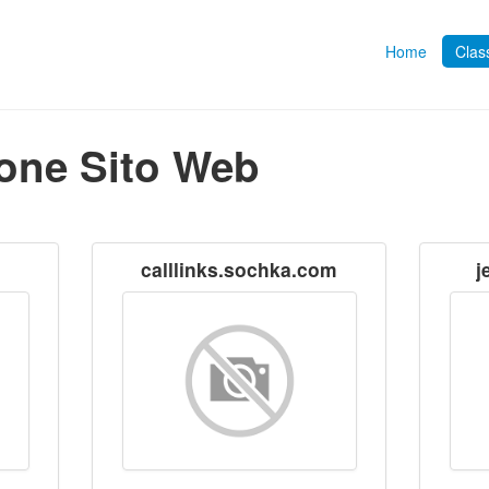
Home
Class
ione Sito Web
calllinks.sochka.com
j