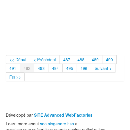
<< Début
< Précédent
487
488
489
490
491
492
493
494
495
496
Suivant >
Fin >>
Développé par
SITE Advanced WebFactories
Learn more about
seo singapore hsp
at
www.hsp.com.sg/services-search-engine-optimization/