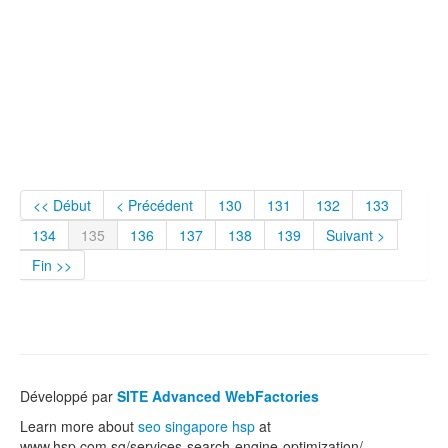
<< Début
< Précédent
130
131
132
133
134
135
136
137
138
139
Suivant >
Fin >>
Développé par
SITE Advanced WebFactories
Learn more about
seo singapore hsp
at
www.hsp.com.sg/services-search-engine-optimization/