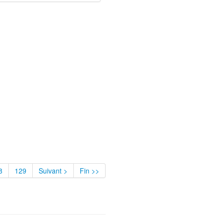
8
129
Suivant >
Fin >>