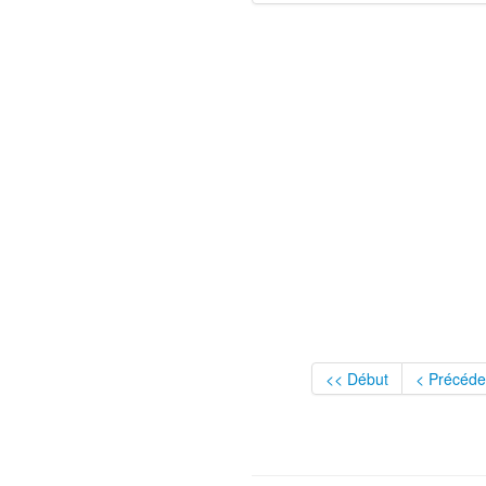
<< Début
< Précéde