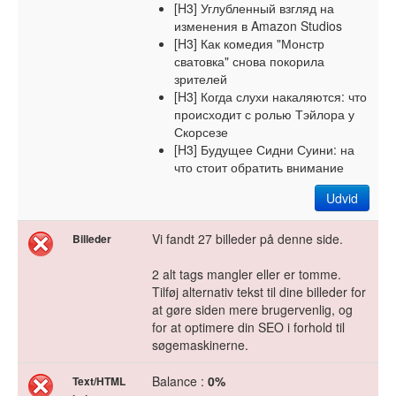
[H3] Углубленный взгляд на
изменения в Amazon Studios
[H3] Как комедия "Монстр
сватовка" снова покорила
зрителей
[H3] Когда слухи накаляются: что
происходит с ролью Тэйлора у
Скорсезе
[H3] Будущее Сидни Суини: на
что стоит обратить внимание
Udvid
Vi fandt 27 billeder på denne side.
Billeder
2 alt tags mangler eller er tomme.
Tilføj alternativ tekst til dine billeder for
at gøre siden mere brugervenlig, og
for at optimere din SEO i forhold til
søgemaskinerne.
Balance :
0%
Text/HTML