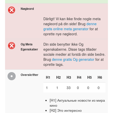
Nøgleord
Dårligt! Vi kan ikke finde nogle meta
nøgleord på din side! Brug
denne
gratis online meta generator
for at
oprette nye nøgleord.
Din side benytter ikke Og
Og Meta
egenskaberne. Disse tags tillader
Egenskaber
sociale medier at forstå din side bedre.
Brug
denne gratis Og generator
for at
oprette tags.
Overskrifter
H1
H2
H3
H4
H5
H6
1
1
33
0
0
0
[H1] Актуальные новости из мира
кино
[H2] Это интересно