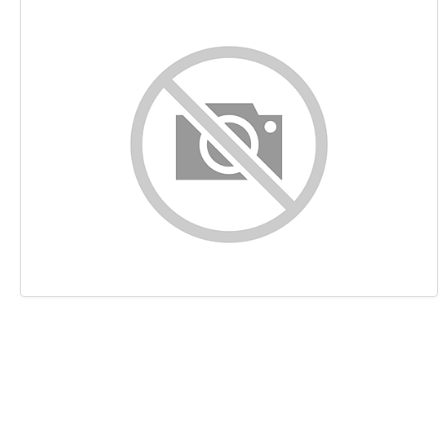
Indhold
Links
Nøgleord
Brugervenlighed
Dokument
Mobil
Optimering
PageSpeed Insights