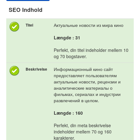
SEO Indhold
Актуальные новости из мира кино
Titel
Længde : 31
Perfekt, din titel indeholder mellem 10
og 70 bogstaver.
Информационный кино сайт
Beskrivelse
предоставляет пользователям
актуальные новости, рецензии и
аналитические материалы о
фильмах, сериалах и индустрии
развлечений в целом.
Længde : 160
Perfekt, din meta beskrivelse
indeholder mellem 70 og 160
karakterer.