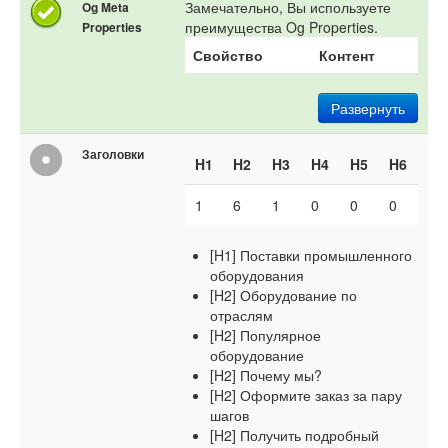
Замечательно, Вы используете
Og Meta
преимущества Og Properties.
Properties
Свойство
Контент
Развернуть
Заголовки
H1
H2
H3
H4
H5
H6
1
6
1
0
0
0
[H1] Поставки промышленного
оборудования
[H2] Оборудование по
отраслям
[H2] Популярное
оборудование
[H2] Почему мы?
[H2] Оформите заказ за пару
шагов
[H2] Получить подробный