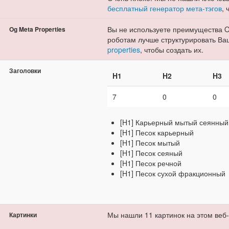
бесплатный генератор мета-тэгов
,
Вы не используете преимущества O
Og Meta Properties
роботам лучше структурировать Ва
properties
, чтобы создать их.
Заголовки
H1
H2
H3
7
0
0
[H1] Карьерный мытый сеянный
[H1] Песок карьерный
[H1] Песок мытый
[H1] Песок сеяный
[H1] Песок речной
[H1] Песок сухой фракционный
Мы нашли 11 картинок на этом веб-
Картинки