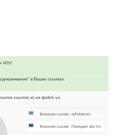
я ЧПУ!
одчеркивание" в Ваших ссылках.
сылок ссылок(-и) на файл(-ы).
Внешние ссылки : noFollow 0%
Внешние ссылки : Передает вес 0%