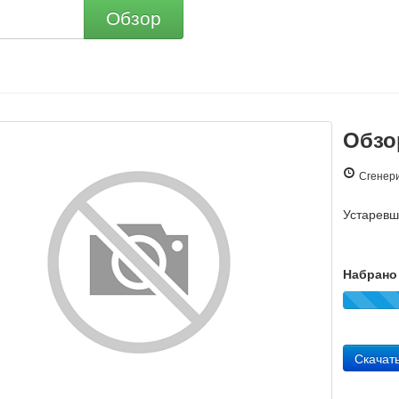
Обзор
Обзор
Сгенери
Устарев
Набрано 
Скачат