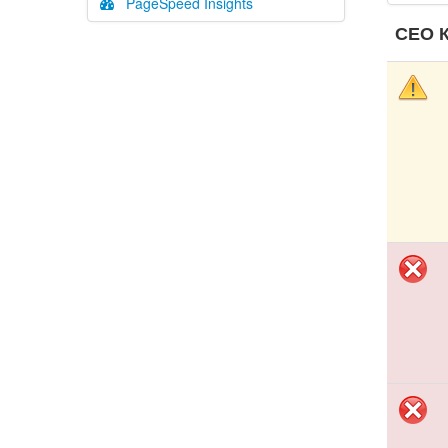
PageSpeed Insights
СЕО К