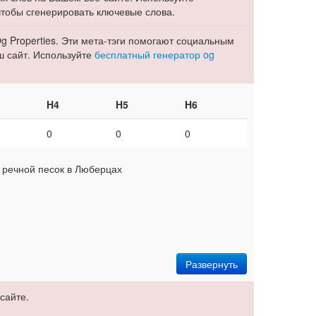
 чтобы сгенерировать ключевые слова.
g Properties. Эти мета-тэги помогают социальным
ш сайт. Используйте
бесплатный генератор og
H4
H5
H6
0
0
0
 речной песок в Люберцах
Развернуть
сайте.