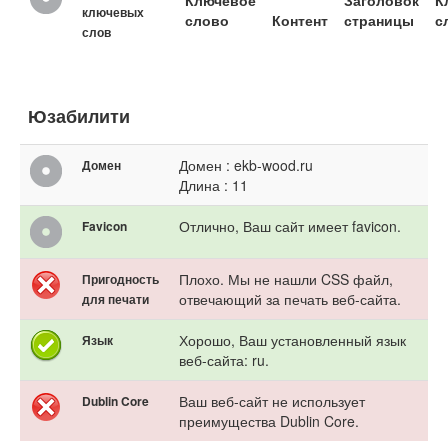
Ключевое
Заголовок
К
ключевых
слово
Контент
страницы
с
слов
Юзабилити
Домен : ekb-wood.ru
Домен
Длина : 11
Отлично, Ваш сайт имеет favicon.
Favicon
Плохо. Мы не нашли CSS файл,
Пригодность
отвечающий за печать веб-сайта.
для печати
Хорошо, Ваш установленный язык
Язык
веб-сайта: ru.
Ваш веб-сайт не использует
Dublin Core
преимущества Dublin Core.