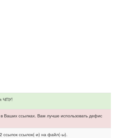
я ЧПУ!
в Ваших ссылках. Вам лучше использовать дефис
2 ссылок ссылок(-и) на файл(-ы).