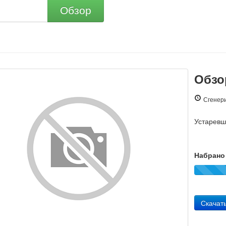
Обзор
Обзо
Сгенери
Устарев
Набрано 
Скачат