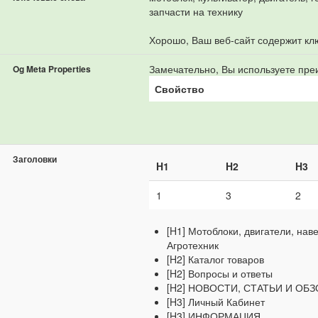
запчасти на технику
Хорошо, Ваш веб-сайт содержит кл
Замечательно, Вы используете преи
Og Meta Properties
Свойство
Заголовки
H1
H2
H3
1
3
2
[H1] Мотоблоки, двигатели, нав
Агротехник
[H2] Каталог товаров
[H2] Вопросы и ответы
[H2] НОВОСТИ, СТАТЬИ И ОБ
[H3] Личный Кабинет
[H3] ИНФОРМАЦИЯ