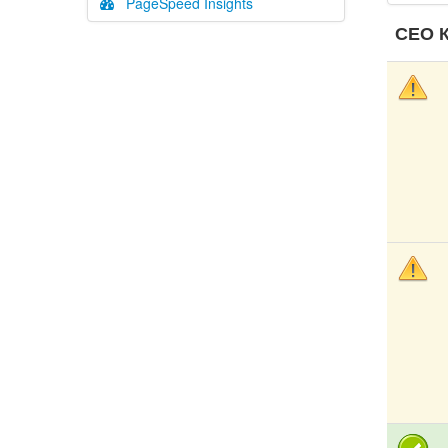
PageSpeed Insights
СЕО К