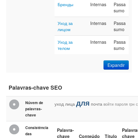
Бренды
Internas
Passa
sumo
Уход за
Internas
Passa
лицом
sumo
Уход за
Internas
Passa
телом
sumo
Expandir
Palavras-chave SEO
для
Núvem de
уход
лица
почта
войти
пароля
грн
с
palavras-
chave
Consistência
Palavra-
Palavra
das
chave
Conteúdo
Título
chave