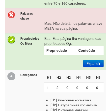
entre 70 e 160 caracteres.
Palavras-
chave
Mau. Não detetámos palavras-chave
META na sua página.
Boa! Esta página tira vantagens das
Propriedades
propriedades Og.
Og Meta
Propriedade
Conteúdo
Expandir
Cabeçalhos
H1
H2
H3
H4
H5
H6
1
2
0
0
0
0
[H1] Люксовая косметика
[H2] Натуральная косметика
[H2] Интернет-магазин