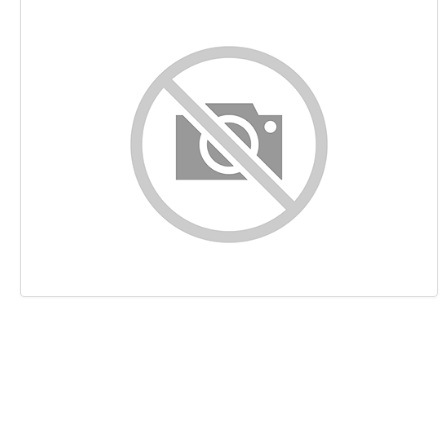
Conteúdo
Ligações
Palavras-chave
Usabilidade
Documento
Dispositivos Móveis
Otimização
PageSpeed Insights