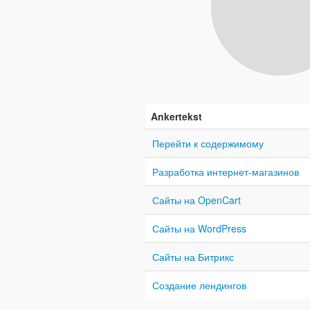
Ankertekst
Перейти к содержимому
Разработка интернет-магазинов
Сайты на OpenCart
Сайты на WordPress
Сайты на Битрикс
Создание лендингов