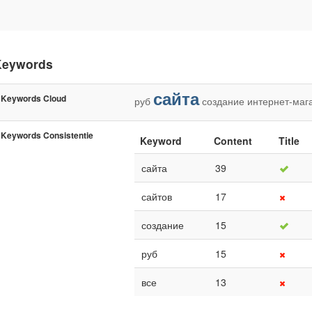
Keywords
сайта
Keywords Cloud
руб
создание
интернет-маг
Keywords Consistentie
Keyword
Content
Title
сайта
39
сайтов
17
создание
15
руб
15
все
13