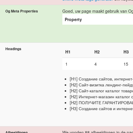
Goed, uw page maakt gebruik van Og
Og Meta Properties
Property
Headings
H1
H2
H3
1
4
15
[H1] Создание сайтов, интернет
[H2] Сайт-визитка лендинг-пей
[H2] Сайт-каталог каталог това
[H2] Интернет-магазин каталог
[H2] ПОЛУЧИТЕ ГАРАНТИРОВА
[H3] Создание сайтов и интерне
We vonden 88 afbeeldingen in de pag
Afbeeldingen