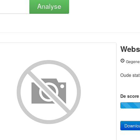
Analyse
Websi
Gegener
Oude stat
De score 
Downlo