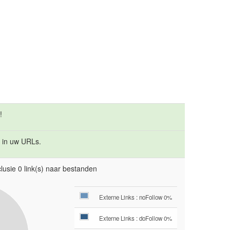
!
 in uw URLs.
lusie 0 link(s) naar bestanden
Externe Links : noFollow 0%
Externe Links : doFollow 0%