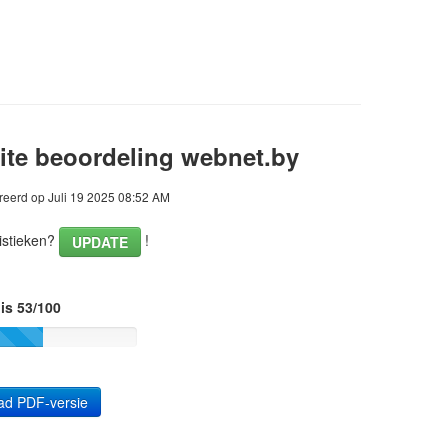
te beoordeling webnet.by
eerd op Juli 19 2025 08:52 AM
istieken?
!
UPDATE
is 53/100
ad PDF-versie