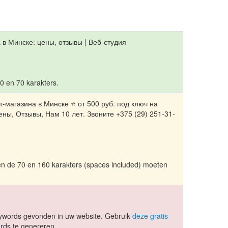
 в Минске: цены, отзывы | Веб-студия
10 en 70 karakters.
т-магазина в Минске ⭐ от 500 руб. под ключ на
ены, Отзывы, Нам 10 лет. Звоните +375 (29) 251-31-
en de 70 en 160 karakters (spaces included) moeten
ywords gevonden in uw website. Gebruik
deze gratis
ds te genereren.