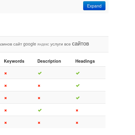
Expand
сайтов
азинов
сайт
google
услуги
все
яндекс
Keywords
Description
Headings