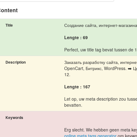
ontent
Создание сайта, интернет-магазина
Title
Lengte : 69
Perfect, uw title tag bevat tussen de 
Заказать разработку сайта, интерне
Description
OpenCart, Битрикс, WordPress. ➡️ Ц
12.
Lengte : 167
Let op, uw meta description zou tuss
bevatten.
Keywords
Erg slecht. We hebben geen meta ke
online meta tags generator
om keywor