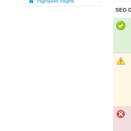
PageSpeed Insights
SEO C