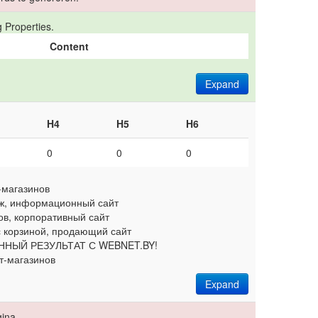
 Properties.
Content
Expand
H4
H5
H6
0
0
0
-магазинов
дж, информационный сайт
ров, корпоративный сайт
 с корзиной, продающий сайт
ННЫЙ РЕЗУЛЬТАТ С WEBNET.BY!
т-магазинов
Expand
ina.