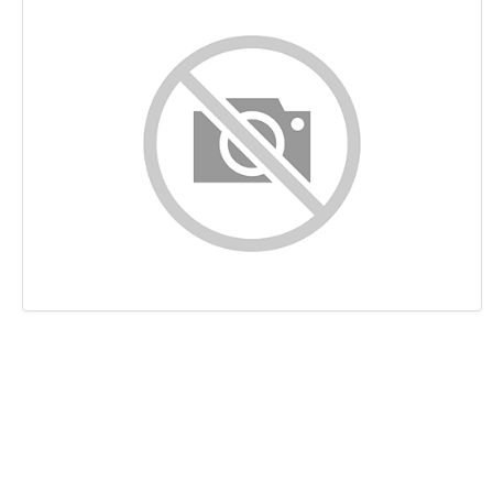
Content
Links
Keywords
Bruikbaarheid
Document
Mobile
Optimalisatie
PageSpeed Insights