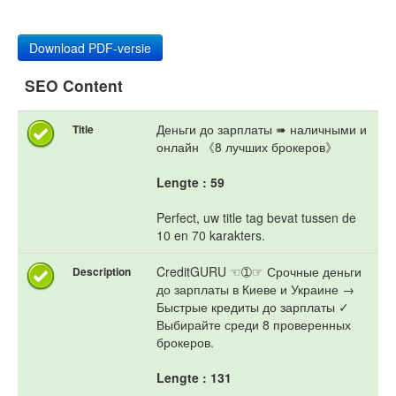
Download PDF-versie
SEO Content
Деньги до зарплаты ➠ наличными и
Title
онлайн 《8 лучших брокеров》
Lengte : 59
Perfect, uw title tag bevat tussen de
10 en 70 karakters.
CreditGURU ☜➀☞ Срочные деньги
Description
до зарплаты в Киеве и Украине →
Быстрые кредиты до зарплаты ✓
Выбирайте среди 8 проверенных
брокеров.
Lengte : 131