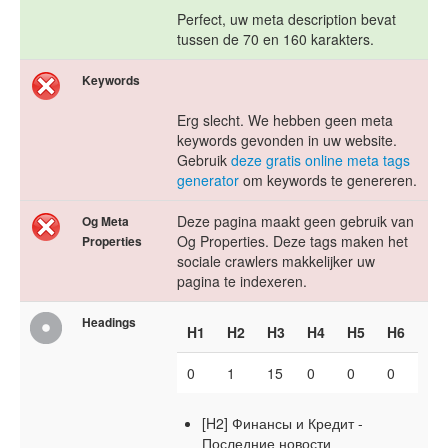
Perfect, uw meta description bevat
tussen de 70 en 160 karakters.
Keywords
Erg slecht. We hebben geen meta
keywords gevonden in uw website.
Gebruik
deze gratis online meta tags
generator
om keywords te genereren.
Deze pagina maakt geen gebruik van
Og Meta
Og Properties. Deze tags maken het
Properties
sociale crawlers makkelijker uw
pagina te indexeren.
Headings
H1
H2
H3
H4
H5
H6
0
1
15
0
0
0
[H2] Финансы и Кредит -
Последние новости