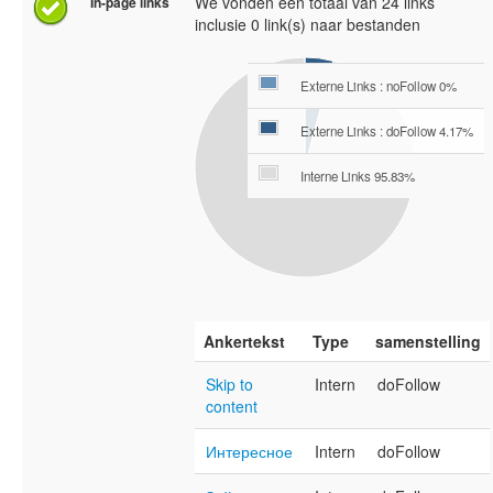
We vonden een totaal van 24 links
In-page links
inclusie 0 link(s) naar bestanden
Externe Links : noFollow 0%
Externe Links : doFollow 4.17%
Interne Links 95.83%
Ankertekst
Type
samenstelling
Skip to
Intern
doFollow
content
Интересное
Intern
doFollow