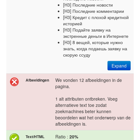
[H3] Последние новости
[H3] Последние комментарии
[H3] Кредит с плохой кредитной
историей
[H3] Подайте заявку на
экстренные деньги в Интернете
[H3] 8 вещей, которые нужно
знать, когда подаешь заявку на
скорую ссуду
Expand
We vonden 12 afbeeldingen in de
Afbeeldingen
pagina.
1 alt attributen ontbreken. Voeg
alternatieve text toe zodat
zoekmachines beter kunnen
beoordelen wat het onderwerp van de
afbeeldingen is.
Ratio :
20%
Text/HTML