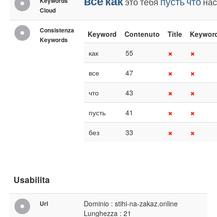
все
как
пусть
что
это
тебя
нас
Keywords
Cloud
Consistenza
Keyword
Contenuto
Title
Keywor
Keywords
как
55
все
47
что
43
пусть
41
без
33
Usabilita
Dominio : stihi-na-zakaz.online
Url
Lunghezza : 21