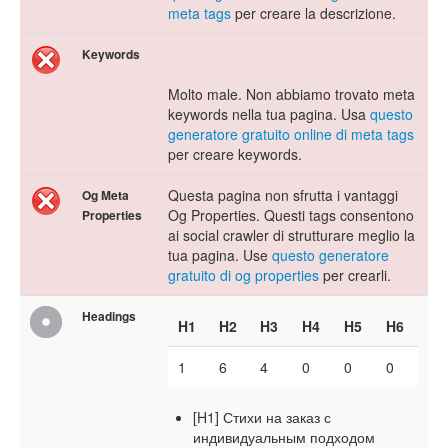
meta tags
per creare la descrizione.
Keywords
Molto male. Non abbiamo trovato meta
keywords nella tua pagina. Usa
questo
generatore gratuito online di meta tags
per creare keywords.
Questa pagina non sfrutta i vantaggi
Og Meta
Og Properties. Questi tags consentono
Properties
ai social crawler di strutturare meglio la
tua pagina. Use
questo generatore
gratuito di og properties
per crearli.
Headings
H1
H2
H3
H4
H5
H6
1
6
4
0
0
0
[H1] Стихи на заказ с
индивидуальным подходом