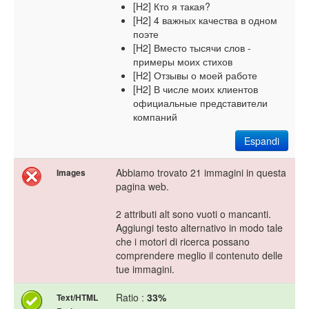
[H2] Кто я такая?
[H2] 4 важных качества в одном
поэте
[H2] Вместо тысячи слов -
примеры моих стихов
[H2] Отзывы о моей работе
[H2] В числе моих клиентов
официальные представители
компаний
Espandi
Abbiamo trovato 21 immagini in questa
Images
pagina web.
2 attributi alt sono vuoti o mancanti.
Aggiungi testo alternativo in modo tale
che i motori di ricerca possano
comprendere meglio il contenuto delle
tue immagini.
Ratio :
33%
Text/HTML