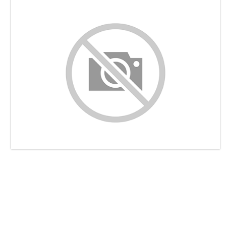
Contenuto
Links
Keywords
Usabilita
Documento
Mobile
Ottimizzazione
PageSpeed Insights