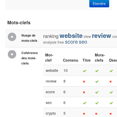
Etendre
Mots-clefs
website
review
ranking
Nuage de
view
co
score
seo
mots-clefs
analysis
free
Cohérence
Mot-
Mots-
des mots-
clef
Contenu
Titre
clefs
Desc
clefs
website
10
review
8
score
6
seo
6
crypto
5