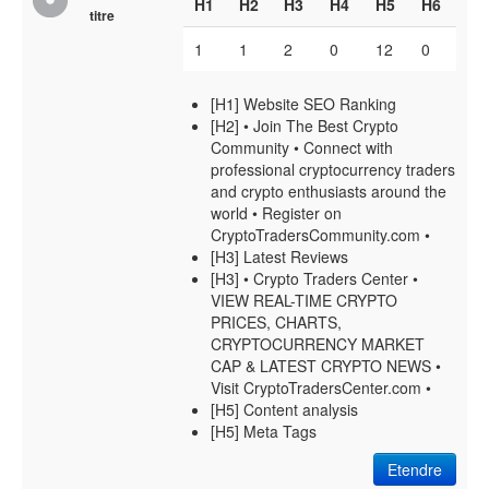
H1
H2
H3
H4
H5
H6
titre
1
1
2
0
12
0
[H1] Website SEO Ranking
[H2] • Join The Best Crypto
Community • Connect with
professional cryptocurrency traders
and crypto enthusiasts around the
world • Register on
CryptoTradersCommunity.com •
[H3] Latest Reviews
[H3] • Crypto Traders Center •
VIEW REAL-TIME CRYPTO
PRICES, CHARTS,
CRYPTOCURRENCY MARKET
CAP & LATEST CRYPTO NEWS •
Visit CryptoTradersCenter.com •
[H5] Content analysis
[H5] Meta Tags
Etendre