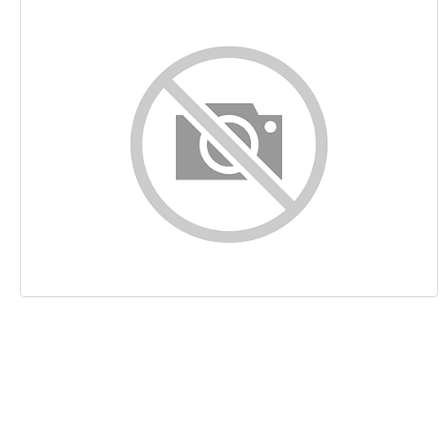
Contenu
Liens
Mots-clefs
Ergonomie
Document
Mobile
Optimisation
PageSpeed Insights