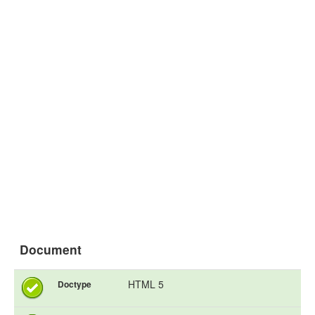
Document
HTML 5
Doctype