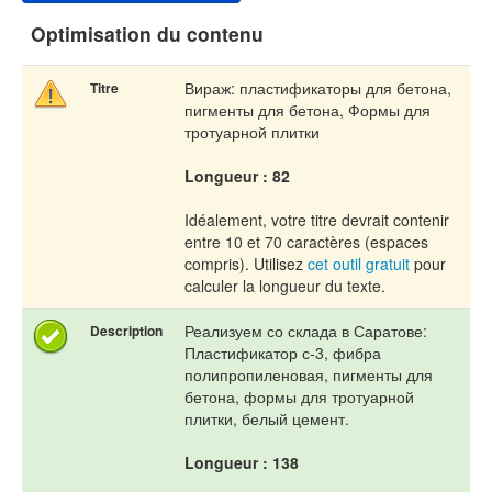
Optimisation du contenu
Вираж: пластификаторы для бетона,
Titre
пигменты для бетона, Формы для
тротуарной плитки
Longueur : 82
Idéalement, votre titre devrait contenir
entre 10 et 70 caractères (espaces
compris). Utilisez
cet outil gratuit
pour
calculer la longueur du texte.
Реализуем со склада в Саратове:
Description
Пластификатор с-3, фибра
полипропиленовая, пигменты для
бетона, формы для тротуарной
плитки, белый цемент.
Longueur : 138