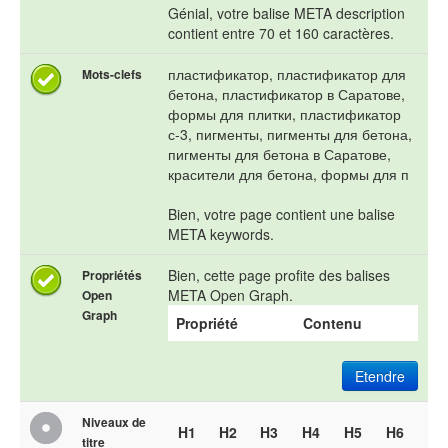
Génial, votre balise META description
contient entre 70 et 160 caractères.
пластификатор, пластификатор для
Mots-clefs
бетона, пластификатор в Саратове,
формы для плитки, пластификатор
с-3, пигменты, пигменты для бетона,
пигменты для бетона в Саратове,
красители для бетона, формы для п
Bien, votre page contient une balise
META keywords.
Bien, cette page profite des balises
Propriétés
META Open Graph.
Open
Graph
Propriété
Contenu
Etendre
Niveaux de
H1
H2
H3
H4
H5
H6
titre