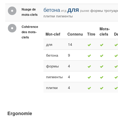
для
бетона
Nuage de
формы
тротуар
итд
рынке
mots-clefs
плитки
пигменты
Cohérence
Mots-
des mots-
Mot-clef
Contenu
Titre
clefs
De
clefs
для
14
бетона
9
формы
4
пигменты
4
плитки
4
Ergonomie