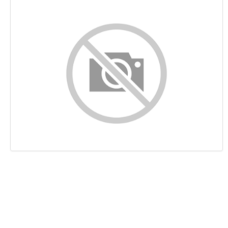
Contenu
Liens
Mots-clefs
Ergonomie
Document
Mobile
Optimisation
PageSpeed Insights