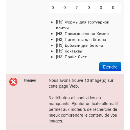
0
0
7
0
0
0
[H3] Формы для тротуарной
плитки .
[H3] Промышленная Химия
[H3] Пигменты для бетона
[H3] Добавки для бетона
[H3] Контакты
[H3] Прайс Лист
Etendre
Nous avons trouvé 10 image(s) sur
Images
cette page Web.
6 attribut(s) alt sont vides ou
manquants. Ajouter un texte alternatif
permet aux moteurs de recherche de
mieux comprendre le contenu de vos
images.