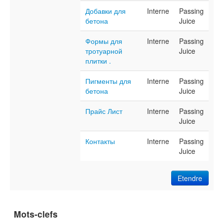
Добавки для
Interne
Passing
бетона
Juice
Формы для
Interne
Passing
тротуарной
Juice
плитки .
Пигменты для
Interne
Passing
бетона
Juice
Прайс Лист
Interne
Passing
Juice
Контакты
Interne
Passing
Juice
Etendre
Mots-clefs