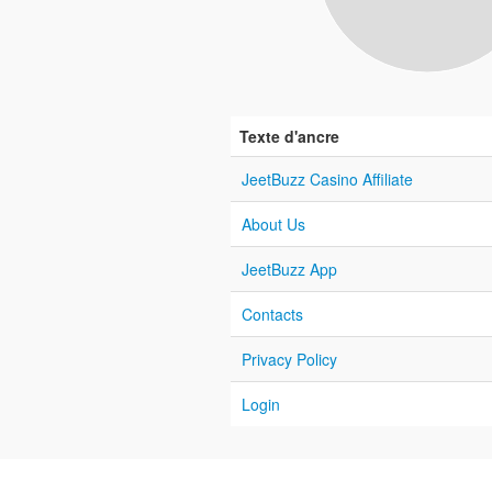
Texte d'ancre
JeetBuzz Casino Affiliate
About Us
JeetBuzz App
Contacts
Privacy Policy
Login