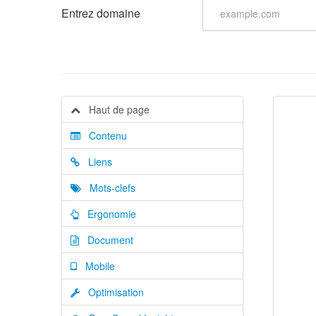
Entrez domaine
Haut de page
Contenu
Liens
Mots-clefs
Ergonomie
Document
Mobile
Optimisation