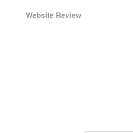
Website Review