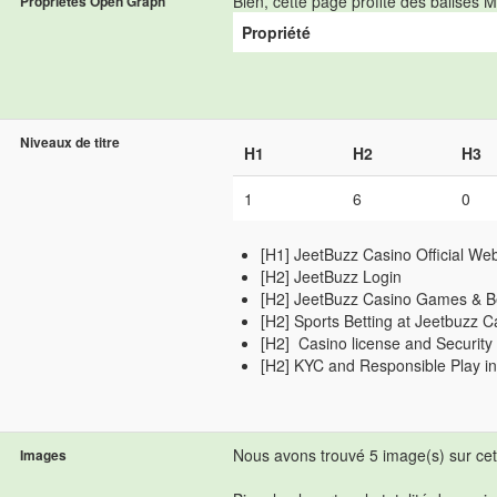
Bien, cette page profite des balise
Propriétés Open Graph
Propriété
Niveaux de titre
H1
H2
H3
1
6
0
[H1] JeetBuzz Casino Official Web
[H2] JeetBuzz Login
[H2] JeetBuzz Casino Games & B
[H2] Sports Betting at Jeetbuzz C
[H2] Casino license and Security
[H2] KYC and Responsible Play i
Nous avons trouvé 5 image(s) sur ce
Images