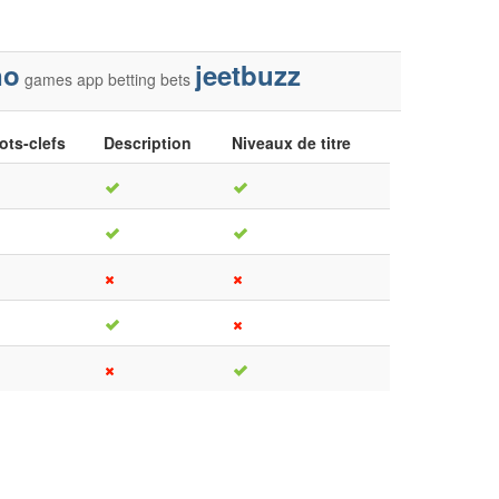
no
jeetbuzz
games
app
betting
bets
ots-clefs
Description
Niveaux de titre