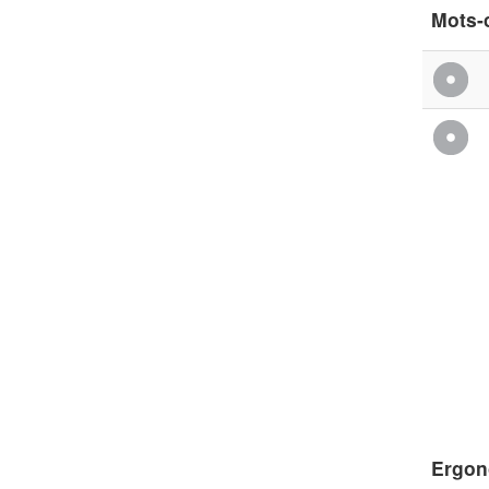
Mots-
Ergon