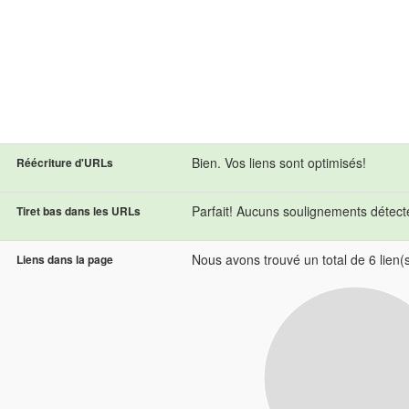
Bien. Vos liens sont optimisés!
Réécriture d'URLs
Parfait! Aucuns soulignements détec
Tiret bas dans les URLs
Nous avons trouvé un total de 6 lien(s)
Liens dans la page