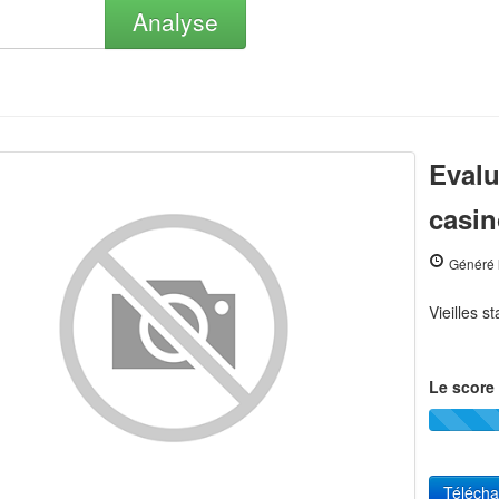
Analyse
Evalu
casin
Généré 
Vieilles s
Le score 
Télécha