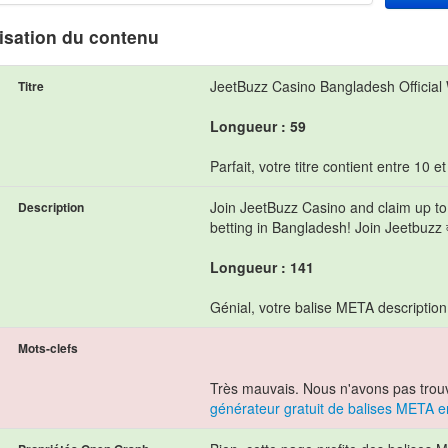
isation du contenu
JeetBuzz Casino Bangladesh Official
Titre
Longueur : 59
Parfait, votre titre contient entre 10 e
Join JeetBuzz Casino and claim up to 
Description
betting in Bangladesh! Join Jeetbuzz 
Longueur : 141
Génial, votre balise META description
Mots-clefs
Très mauvais. Nous n'avons pas trou
générateur gratuit de balises META e