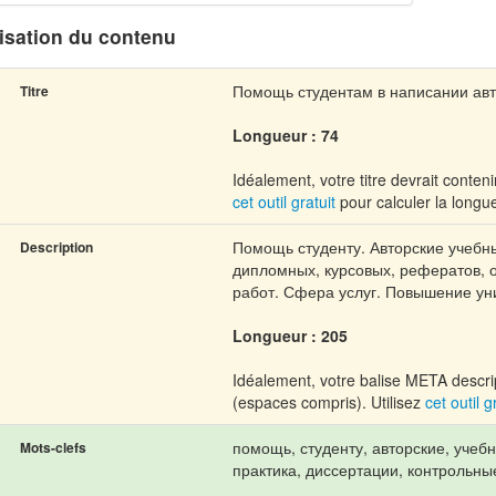
isation du contenu
Помощь студентам в написании авто
Titre
Longueur : 74
Idéalement, votre titre devrait conten
cet outil gratuit
pour calculer la longue
Помощь студенту. Авторские учебн
Description
дипломных, курсовых, рефератов, о
работ. Сфера услуг. Повышение уни
Longueur : 205
Idéalement, votre balise META descrip
(espaces compris). Utilisez
cet outil g
помощь, студенту, авторские, учеб
Mots-clefs
практика, диссертации, контрольны