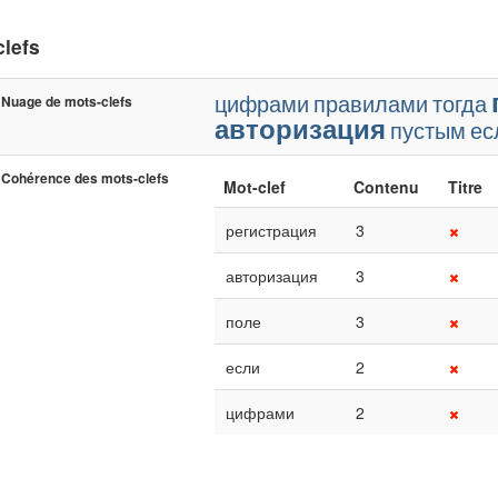
clefs
цифрами
правилами
тогда
Nuage de mots-clefs
авторизация
пустым
ес
Cohérence des mots-clefs
Mot-clef
Contenu
Titre
регистрация
3
авторизация
3
поле
3
если
2
цифрами
2