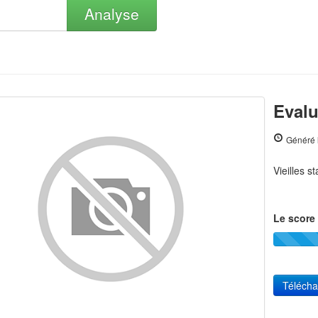
Analyse
Evalu
Généré 
Vieilles s
Le score 
Télécha