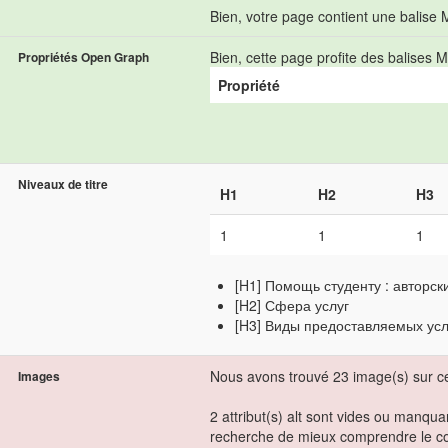
Bien, votre page contient une balise
Bien, cette page profite des balise
Propriétés Open Graph
Propriété
Niveaux de titre
H1
H2
H3
1
1
1
[H1] Помощь студенту : авторс
[H2] Сфера услуг
[H3] Виды предоставляемых усл
Nous avons trouvé 23 image(s) sur c
Images
2 attribut(s) alt sont vides ou manqua
recherche de mieux comprendre le c