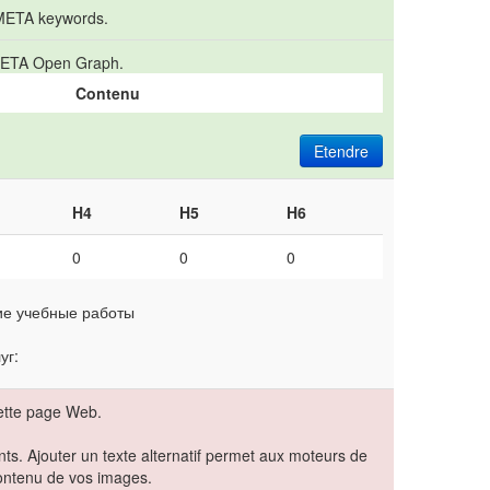
 META keywords.
s META Open Graph.
Contenu
Etendre
H4
H5
H6
0
0
0
кие учебные работы
уг:
ette page Web.
nts. Ajouter un texte alternatif permet aux moteurs de
ontenu de vos images.