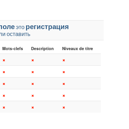
поле
регистрация
это
ли
оставить
Mots-clefs
Description
Niveaux de titre