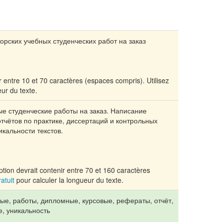
рских учебных студенческих работ на заказ
ir entre 10 et 70 caractères (espaces compris). Utilisez
ur du texte.
ые студенческие работы на заказ. Написание
тчётов по практике, диссертаций и контрольных
кальности текстов.
tion devrait contenir entre 70 et 160 caractères
ratuit
pour calculer la longueur du texte.
ные, работы, дипломные, курсовые, рефераты, отчёт,
е, уникальность