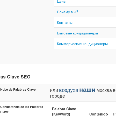
Цены
Почему мы?
Контакты
Бытовые кондиционеры
Коммерческие кондиционеры
ras Clave SEO
наши
воздуха
или
москва
в
Nube de Palabras Clave
городе
Consistencia de las Palabras
Palabra Clave
Clave
(Keyword)
Contenido
Tí