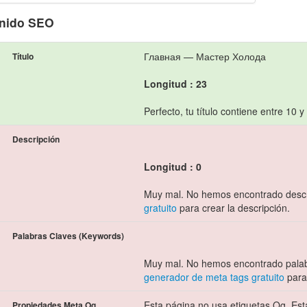
nido SEO
Главная — Мастер Холода
Título
Longitud : 23
Perfecto, tu título contiene entre 10 y
Descripción
Longitud : 0
Muy mal. No hemos encontrado descr
gratuito
para crear la descripción.
Palabras Claves (Keywords)
Muy mal. No hemos encontrado palab
generador de meta tags gratuito
para 
Esta página no usa etiquetas Og. Esta
Propiedades Meta Og