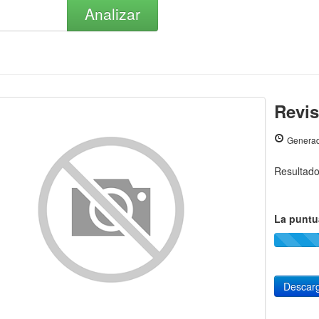
Analizar
Revis
Generad
Resultad
La puntu
Descarg