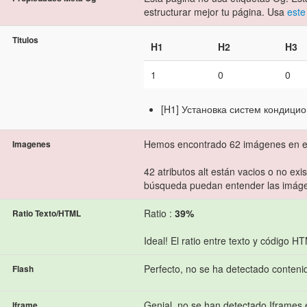
estructurar mejor tu página. Usa
este
Titulos
H1
H2
H3
1
0
0
[H1] Установка систем кондици
Hemos encontrado 62 imágenes en e
Imagenes
42 atributos alt están vacios o no exi
búsqueda puedan entender las imág
Ratio :
39%
Ratio Texto/HTML
Ideal! El ratio entre texto y código H
Perfecto, no se ha detectado conteni
Flash
Genial, no se han detectado Iframes 
Iframe