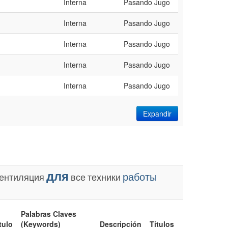
Interna
Pasando Jugo
Interna
Pasando Jugo
Interna
Pasando Jugo
Interna
Pasando Jugo
Interna
Pasando Jugo
Expandir
для
работы
ентиляция
все
техники
Palabras Claves
tulo
(Keywords)
Descripción
Titulos