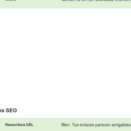
es SEO
Bien. Tus enlaces parecen amigables
Reescritura URL