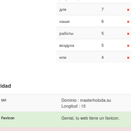
для
7
наши
6
работы
5
воздуха
5
или
4
lidad
Dominio : masterholoda.su
Url
Longitud : 15
Genial, tu web tiene un favicon.
Favicon