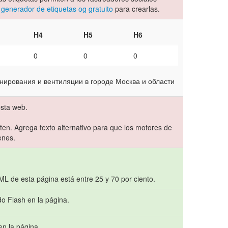
 generador de etiquetas og gratuito
para crearlas.
H4
H5
H6
0
0
0
онирования и вентиляции в городе Москва и области
sta web.
sten. Agrega texto alternativo para que los motores de
enes.
TML de esta página está entre 25 y 70 por ciento.
do Flash en la página.
en la página.