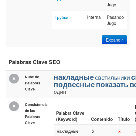
Jugo
Трубки
Interna
Pasando
Jugo
Expandir
Palabras Clave SEO
накладные
с
светильники
Nube de
подвесные
показать
в
Palabras
Clave
один
Consistencia
de las
Palabra Clave
Palabras
(Keyword)
Contenido
Título
Clave
накладные
5