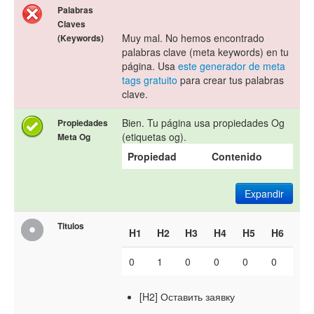
Palabras
Claves
Muy mal. No hemos encontrado
(Keywords)
palabras clave (meta keywords) en tu
página. Usa
este generador de meta
tags gratuito
para crear tus palabras
clave.
Bien. Tu página usa propiedades Og
Propiedades
(etiquetas og).
Meta Og
Propiedad
Contenido
Expandir
Titulos
H1
H2
H3
H4
H5
H6
0
1
0
0
0
0
[H2] Оставить заявку