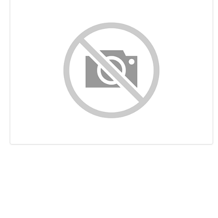
Contenido
Enlaces
Palabras Claves (Keywords)
Usabilidad
Documento
Movil
Optimización
PageSpeed Insights