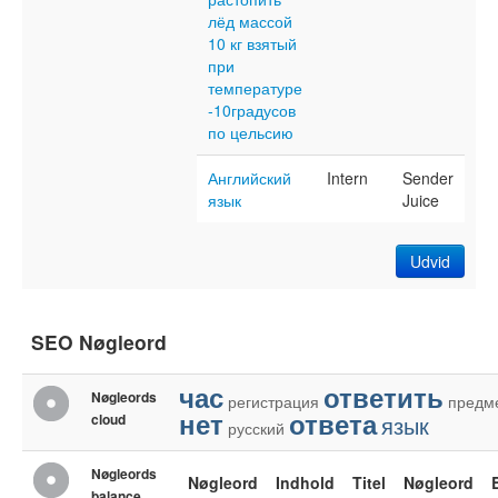
лёд массой
10 кг взятый
при
температуре
-10градусов
по цельсию​
Английский
Intern
Sender
язык
Juice
Udvid
SEO Nøgleord
час
ответить
Nøgleords
регистрация
предм
нет
ответа
cloud
язык
русский
Nøgleords
Nøgleord
Indhold
Titel
Nøgleord
balance