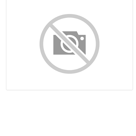
Indhold
Links
Nøgleord
Brugervenlighed
Dokument
Mobil
Optimering
PageSpeed Insights