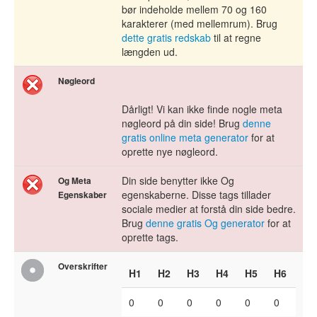
bør indeholde mellem 70 og 160
karakterer (med mellemrum). Brug
dette gratis redskab
til at regne
længden ud.
Nøgleord
Dårligt! Vi kan ikke finde nogle meta
nøgleord på din side! Brug
denne
gratis online meta generator
for at
oprette nye nøgleord.
Din side benytter ikke Og
Og Meta
egenskaberne. Disse tags tillader
Egenskaber
sociale medier at forstå din side bedre.
Brug
denne gratis Og generator
for at
oprette tags.
Overskrifter
H1
H2
H3
H4
H5
H6
0
0
0
0
0
0