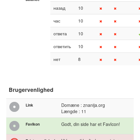
назад
10
час
10
ответа
10
ответить
10
нет
8
Brugervenlighed
Domæne : znanija.org
Link
Længde : 11
Godt, din side har et FavIcon!
FavIkon