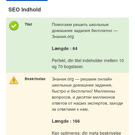
SEO Indhold
Помогаем решить школьные
Titel
домашние задания бесплатно —
Знания.org
Længde : 64
Perfekt, din titel indeholder mellem 10
og 70 bogstaver.
Знания.org — решаем онлайн
Beskrivelse
школьные домашние задания,
быстро и бесплатно! Миллионы
вопросов, и десятки миллионов
ответов от наших экспертов, заходи
за ответами к нам.
Længde : 166
Kan optimeres; din meta beskrivelse