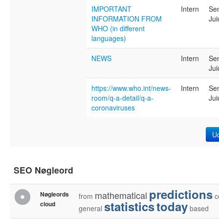
IMPORTANT
Intern
Se
INFORMATION FROM
Jui
WHO (in different
languages)
NEWS
Intern
Se
Jui
https://www.who.int/news-
Intern
Se
room/q-a-detail/q-a-
Jui
coronaviruses
U
SEO Nøgleord
predictions
mathematical
Nøgleords
from
c
statistics
today
cloud
general
based