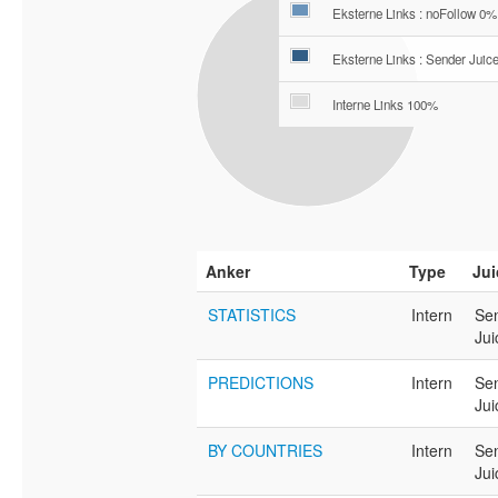
Eksterne Links : noFollow 0%
Eksterne Links : Sender Juic
Interne Links 100%
Anker
Type
Jui
STATISTICS
Intern
Se
Jui
PREDICTIONS
Intern
Se
Jui
BY COUNTRIES
Intern
Se
Jui