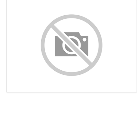
Indhold
Links
Nøgleord
Brugervenlighed
Dokument
Mobil
Optimering
PageSpeed Insights