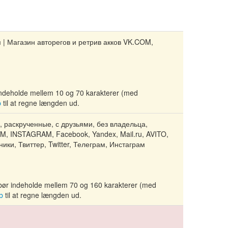
 | Магазин авторегов и ретрив акков VK.COM,
l indeholde mellem 10 og 70 karakterer (med
b
til at regne længden ud.
, раскрученные, с друзьями, без владельца,
OM, INSTAGRAM, Facebook, Yandex, Mail.ru, AVITO,
ики, Твиттер, Twitter, Телеграм, Инстаграм
 bør indeholde mellem 70 og 160 karakterer (med
b
til at regne længden ud.