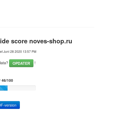
ide score noves-shop.ru
et Juni 28 2020 13:57 PM
data?
!
OPDATER
r 46/100
F-version