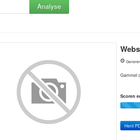
Analyse
Webs
Generer
Gammel 
Scoren e
Hent PD