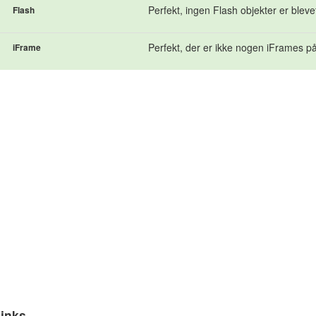
Perfekt, ingen Flash objekter er bleve
Flash
Perfekt, der er ikke nogen iFrames på
iFrame
inks