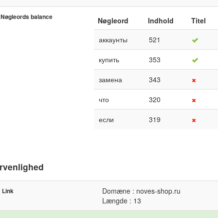
Nøgleords balance
Nøgleord
Indhold
Titel
аккаунты
521
купить
353
замена
343
что
320
если
319
rvenlighed
Domæne : noves-shop.ru
Link
Længde : 13