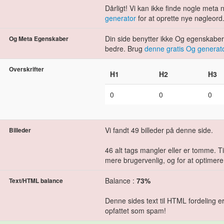
Dårligt! Vi kan ikke finde nogle meta
generator
for at oprette nye nøgleord
Din side benytter ikke Og egenskaberne
Og Meta Egenskaber
bedre. Brug
denne gratis Og generat
Overskrifter
H1
H2
H3
0
0
0
Vi fandt 49 billeder på denne side.
Billeder
46 alt tags mangler eller er tomme. Tilf
mere brugervenlig, og for at optimere
Balance :
73%
Text/HTML balance
Denne sides text til HTML fordeling er
opfattet som spam!