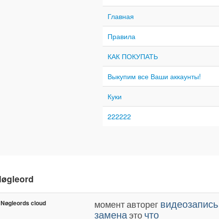
Главная
Правила
КАК ПОКУПАТЬ
Выкупим все Ваши аккаунты!
Куки
222222
øgleord
видеозапись
момент
авторег
Nøgleords cloud
замена
что
это