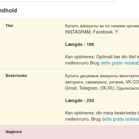
ndhold
Купить аккаунты вк по низким ценам
Titel
INSTAGRAM, Facebook, Y
Længde : 100
Kan optimeres; Optimalt bør din tite
mellemrum) Brug
dette gratis redska
Купить дешевые аккаунты вконтакте
Beskrivelse
автореги, свежереги, ретрив, VK.C
Gmail, Telegram, OK.RU, Одноклассн
Længde : 234
Kan optimeres; din meta beskrivelse
mellemrum). Brug
dette gratis redska
Nøgleord