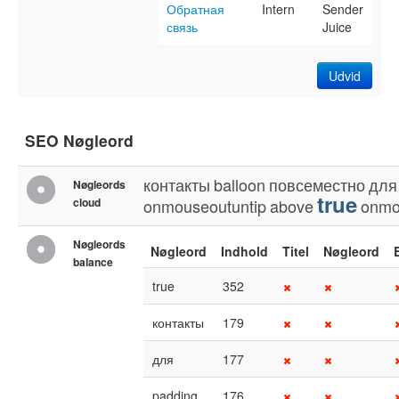
Обратная
Intern
Sender
связь
Juice
Udvid
SEO Nøgleord
контакты
balloon
повсеместно
для
Nøgleords
true
cloud
onmouseoutuntip
above
onmo
Nøgleords
Nøgleord
Indhold
Titel
Nøgleord
balance
true
352
контакты
179
для
177
padding
176