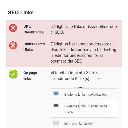
SEO Links
Dårligt! Dine links er ikke optimerede
URL
til SEO.
Omskrivning
Dårligt! Vi har fundet underscores i
Underscores
dine links, du bør benytte bindestreg
i links
istedet for underscores for at
optimere din SEO.
Vi fandt et total af 121 links
On-page
inkluderende 0 link(s) til filer
links
Eksterne Links : noFollow 0%
Eksterne Links : Sender Juice
1.65%
Interne Links 98.35%