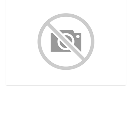
Indhold
Links
Nøgleord
Brugervenlighed
Dokument
Mobil
Optimering
PageSpeed Insights