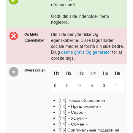
объявлений
Godt, din side indeholder meta
nøgleord.
Din side benytter ikke Og
Og Meta
egenskaberne. Disse tags tillader
Egenskaber
sociale medier at forstå din side bedre.
Brug
denne gratis Og generator
for at
oprette tags.
Overskrifter
H1
H2
H3
H4
H5
H6
0
0
0
5
0
1
[H4] Новые объявления
[H4] ¬ Предложение »
[H4] ¬ Спрос »
[H4] ¬ Услуги »
[H4] ¬ Обмен »
[H6] Оригинальные подарки на